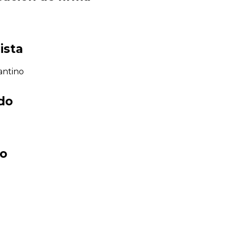
ista
antino
ado
co