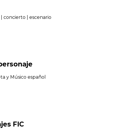
|
concierto
|
escenario
 personaje
eta y Músico español
jes FIC