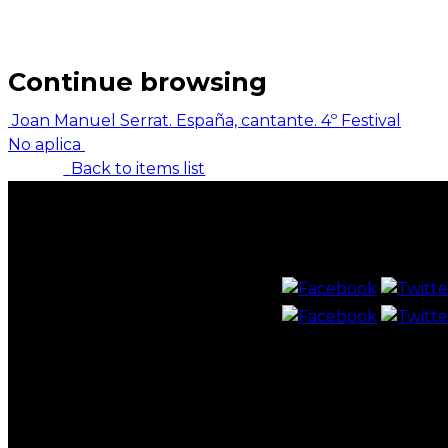
Continue browsing
Joan Manuel Serrat. España, cantante. 4º Festival
No aplica
Back to items list