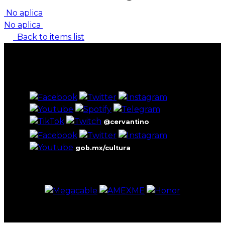
No aplica
No aplica
Back to items list
@cervantino
gob.mx/cultura