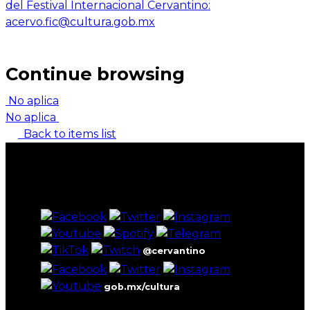
del Festival Internacional Cervantino:
acervo.fic@cultura.gob.mx
Continue browsing
No aplica
No aplica
Back to items list
@cervantino
gob.mx/cultura