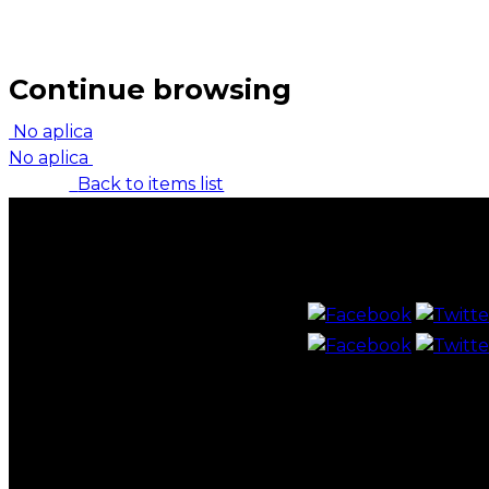
Continue browsing
No aplica
No aplica
Back to items list