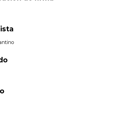
ista
antino
ado
co