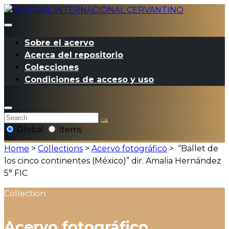
Sobre el acervo
Acerca del repositorio
Colecciones
Condiciones de acceso y uso
Global
Items
Home
>
Collections
>
Acervo fotográfico
>
“Ballet de
los cinco continentes (México)” dir. Amalia Hernández
5° FIC
Collection
Acervo fotográfico