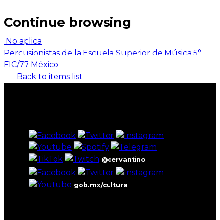
Continue browsing
No aplica
Percusionistas de la Escuela Superior de Música 5°
FIC/77 México
Back to items list
@cervantino
gob.mx/cultura