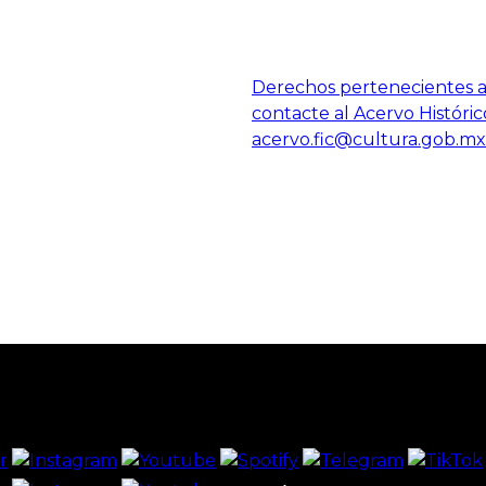
Derechos pertenecientes al
contacte al Acervo Históric
acervo.fic@cultura.gob.mx