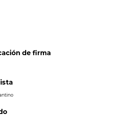
cación de firma
ista
antino
ado