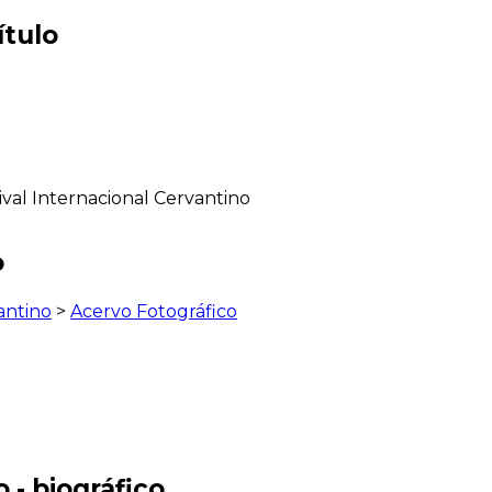
ítulo
ival Internacional Cervantino
o
antino
>
Acervo Fotográfico
 - biográfico