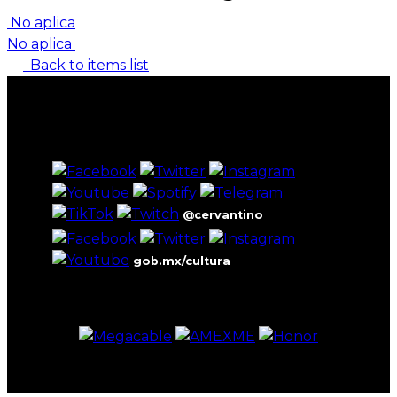
No aplica
No aplica
Back to items list
@cervantino
gob.mx/cultura