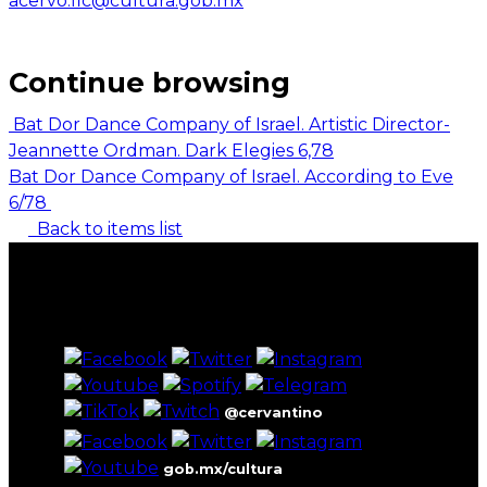
acervo.fic@cultura.gob.mx
Continue browsing
Bat Dor Dance Company of Israel. Artistic Director-
Jeannette Ordman. Dark Elegies 6,78
Bat Dor Dance Company of Israel. According to Eve
6/78
Back to items list
@cervantino
gob.mx/cultura