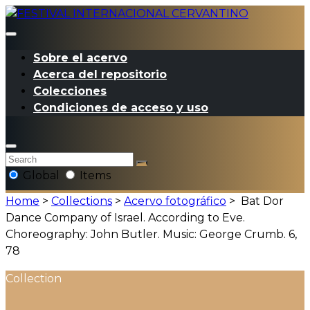
Sobre el acervo
Acerca del repositorio
Colecciones
Condiciones de acceso y uso
Global
Items
Home
>
Collections
>
Acervo fotográfico
>
Bat Dor
Dance Company of Israel. According to Eve.
Choreography: John Butler. Music: George Crumb. 6,
78
Collection