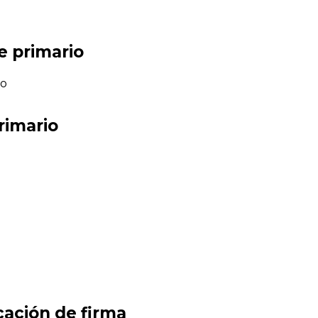
e primario
ho
rimario
cación de firma