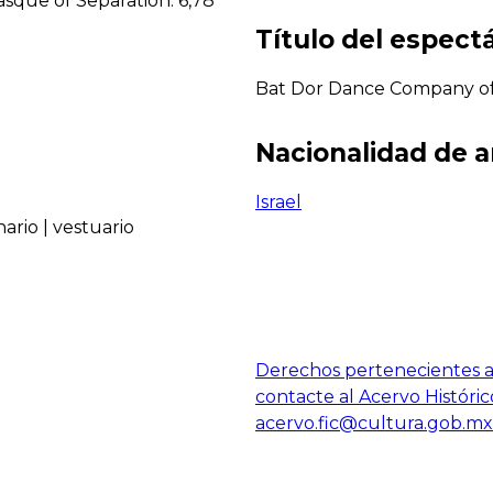
asque of Separation. 6,78"
Título del espect
Bat Dor Dance Company of 
Nacionalidad de a
Israel
nario
|
vestuario
Derechos pertenecientes al
contacte al Acervo Históric
acervo.fic@cultura.gob.mx