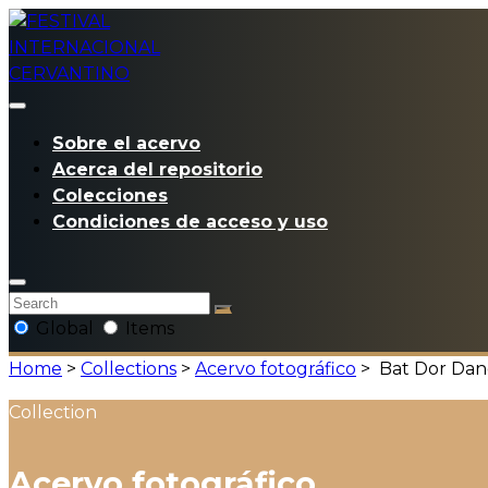
Sobre el acervo
Acerca del repositorio
Colecciones
Condiciones de acceso y uso
Global
Items
Home
>
Collections
>
Acervo fotográfico
>
Bat Dor Danc
Collection
Acervo fotográfico