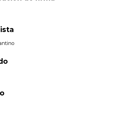
ista
antino
ado
co