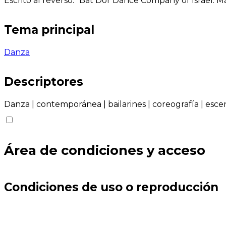
Escrito al reverso: "Bat Dor Dance Company of Israel. M
Tema principal
Danza
Descriptores
Danza
|
contemporánea
|
bailarines
|
coreografía
|
esce
Área de condiciones y acceso
Condiciones de uso o reproducción