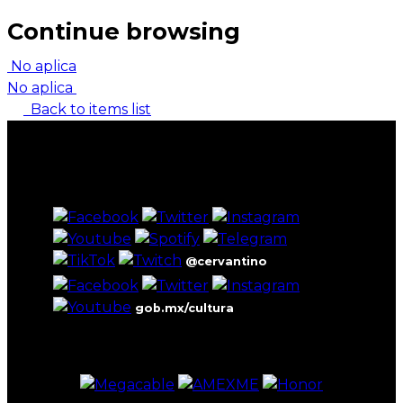
Continue browsing
No aplica
No aplica
Back to items list
@cervantino
gob.mx/cultura