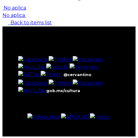
No aplica
No aplica
Back to items list
@cervantino
gob.mx/cultura