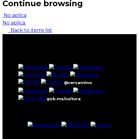
Continue browsing
No aplica
No aplica
Back to items list
@cervantino
gob.mx/cultura