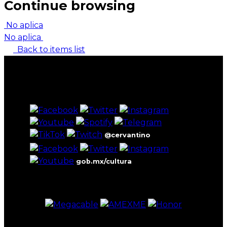
Continue browsing
No aplica
No aplica
Back to items list
@cervantino
gob.mx/cultura