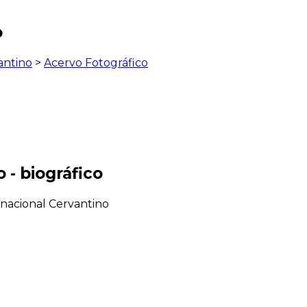
o
antino
>
Acervo Fotográfico
 - biográfico
rnacional Cervantino