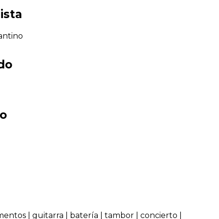
ista
antino
ado
co
mentos
|
guitarra
|
batería
|
tambor
|
concierto
|