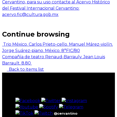
Cervantino, para su uso contacte al Acervo Histórico
del Festival Internacional Cervantino:
acervo.fic@cultura.gob.mx
Continue browsing
Trio México. Carlos Prieto-cello. Manuel Márez-violín.
Jorge Suárez-piano. México. 8°FIC/80
Compañía de teatro Renaud-Barrauly. Jean Louis
Barrault. 8.80
Back to items list
@cervantino