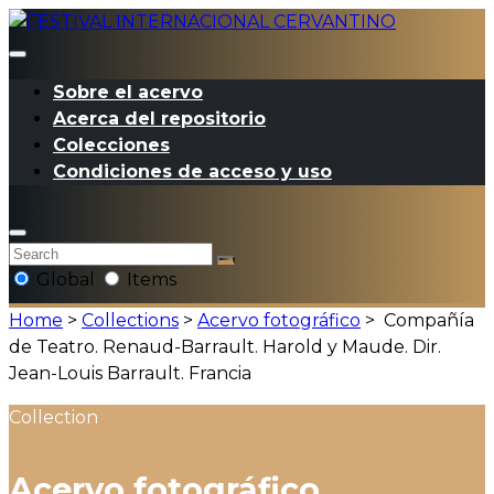
Sobre el acervo
Acerca del repositorio
Colecciones
Condiciones de acceso y uso
Global
Items
Home
>
Collections
>
Acervo fotográfico
>
Compañía
de Teatro. Renaud-Barrault. Harold y Maude. Dir.
Jean-Louis Barrault. Francia
Collection
Acervo fotográfico