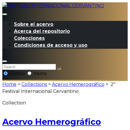
Sobre el acervo
Acerca del repositorio
Colecciones
Condiciones de acceso y uso
Global
Items
Home
>
Collections
>
Acervo Hemerográfico
>
2º
Festival Internacional Cervantino
Collection
Acervo Hemerográfico