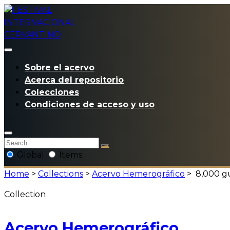
Sobre el acervo
Acerca del repositorio
Colecciones
Condiciones de acceso y uso
Global
Items
Home
>
Collections
>
Acervo Hemerográfico
>
8,000 gu
Collection
Acervo Hemerográfico