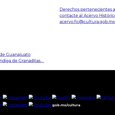
Derechos pertenecientes al
contacte al Acervo Históric
acervo.fic@cultura.gob.mx
o de Guanajuato
óndiga de Granaditas…
gob.mx/cultura