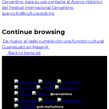
Cervantino, para su uso contacte al Acervo Histórico
del Festival Internacional Cervantino:
acervo.fic@cultura.gob.mx
Continue browsing
De nuevo, el radio cumple con una función cultural
Guanajuato en Masaryk
Back to items list
@cervantino
gob.mx/cultura