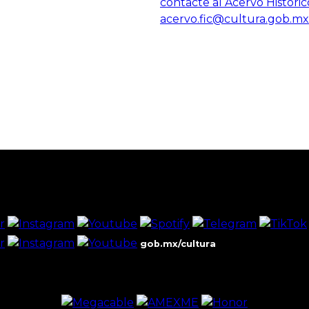
contacte al Acervo Históric
acervo.fic@cultura.gob.mx
gob.mx/cultura