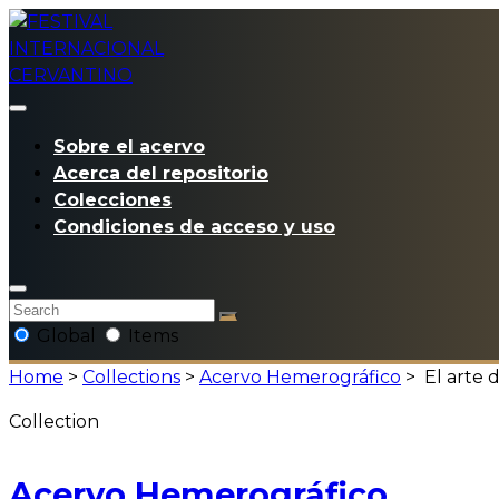
Sobre el acervo
Acerca del repositorio
Colecciones
Condiciones de acceso y uso
Global
Items
Home
>
Collections
>
Acervo Hemerográfico
>
El arte d
Collection
Acervo Hemerográfico