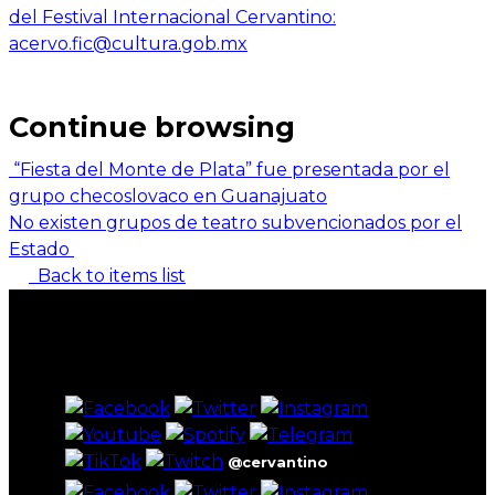
del Festival Internacional Cervantino:
acervo.fic@cultura.gob.mx
Continue browsing
“Fiesta del Monte de Plata” fue presentada por el
grupo checoslovaco en Guanajuato
No existen grupos de teatro subvencionados por el
Estado
Back to items list
@cervantino