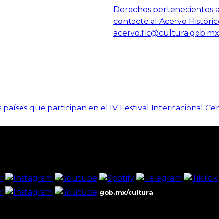
Derechos pertenecientes al
contacte al Acervo Históric
acervo.fic@cultura.gob.mx
aíses que participan en el IV Festival Internacional Ce
gob.mx/cultura