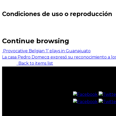
Condiciones de uso o reproducción
Continue browsing
Provocative Belgian ‘I’ plays in Guanajuato
La casa Pedro Domecq expresó su reconocimiento a los p
Back to items list