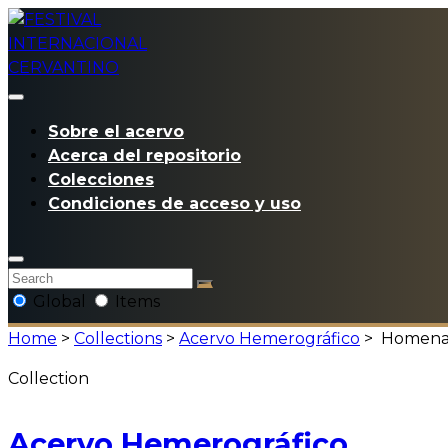
Sobre el acervo
Acerca del repositorio
Colecciones
Condiciones de acceso y uso
Global
Items
Home
>
Collections
>
Acervo Hemerográfico
>
Homenaje
Collection
Acervo Hemerográfico