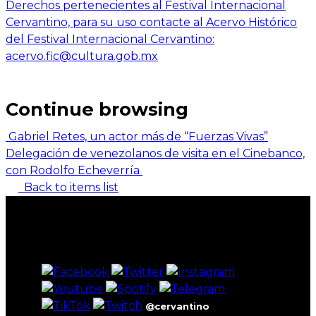
Derechos pertenecientes al Festival Internacional
Cervantino, para su uso contacte al Acervo Histórico
del Festival Internacional Cervantino:
acervo.fic@cultura.gob.mx
Continue browsing
Gabriel Retes, un actor más de “Fuerzas Vivas”
Delegación de venezolanos de visita en el Cinebanco,
con Rodolfo Echeverría
Back to items list
@cervantino