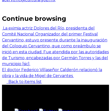
Continue browsing
La eximia actriz Dolores del Río, presidenta del
Comité Nacional Organizador del primer Festival
Cervantino, estuvo presente durante la inauguración
del Coloquio Cervantino, que como preámbulo se
inició en esta ciudad. Fue atendida por las autoridades
de Turismo, encabezadas por Germán Torres y las del
municipio [sic].
El doctor Federico Villaseñor Calderón relacionó la
obra y la vida de Migel de Cervantes
Back to items list