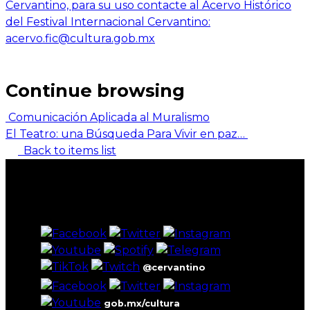
Cervantino, para su uso contacte al Acervo Histórico
del Festival Internacional Cervantino:
acervo.fic@cultura.gob.mx
Continue browsing
Comunicación Aplicada al Muralismo
El Teatro: una Búsqueda Para Vivir en paz…
Back to items list
@cervantino
gob.mx/cultura