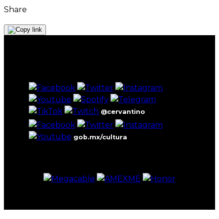
Share
@cervantino
gob.mx/cultura