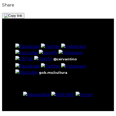
Share
@cervantino
gob.mx/cultura