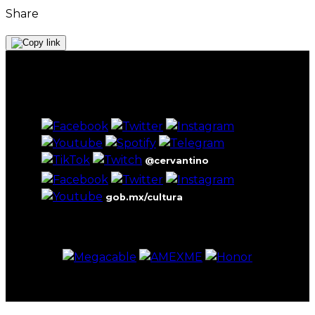
Share
@cervantino
gob.mx/cultura