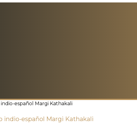
indio-español Margi Kathakali
 indio-español Margi Kathakali