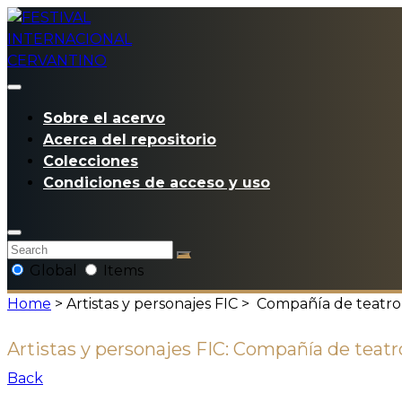
Sobre el acervo
Acerca del repositorio
Colecciones
Condiciones de acceso y uso
Global
Items
Home
> Artistas y personajes FIC >
Compañía de teatro 
Artistas y personajes FIC:
Compañía de teatro
Back