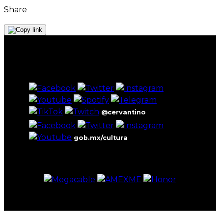
Share
@cervantino
gob.mx/cultura