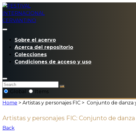
Sobre el acervo
Acerca del repositorio
Colecciones
Condiciones de acceso y uso
Global
Items
Home
> Artistas y personajes FIC >
Conjunto de danza y 
Artistas y personajes FIC:
Conjunto de danza 
Back