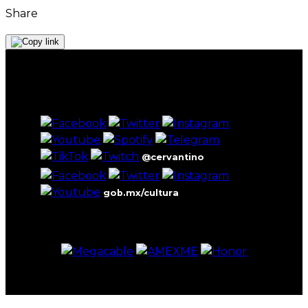
Share
@cervantino
gob.mx/cultura