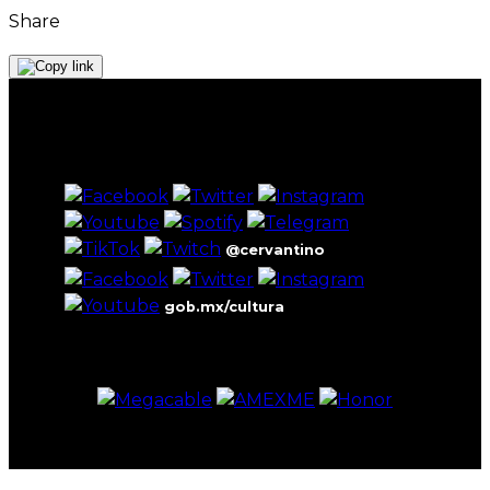
Share
@cervantino
gob.mx/cultura