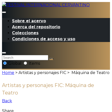
Sobre el acervo
Acerca del repositorio
Colecciones
Condiciones de acceso y uso
Global
Items
Home
> Artistas y personajes FIC >
Máquina de Teatro
Artistas y personajes FIC:
Máquina de
Teatro
Back
Share