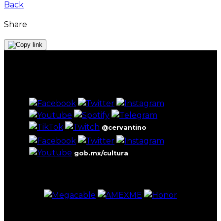
Back
Share
@cervantino
gob.mx/cultura