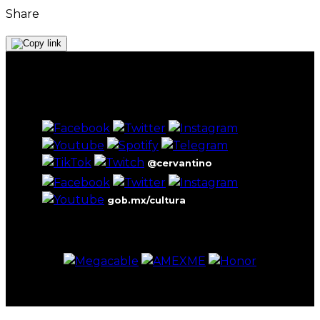
Share
@cervantino
gob.mx/cultura