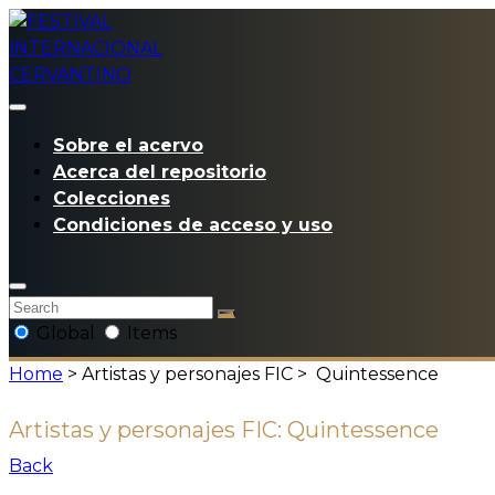
Sobre el acervo
Acerca del repositorio
Colecciones
Condiciones de acceso y uso
Global
Items
Home
> Artistas y personajes FIC >
Quintessence
Artistas y personajes FIC:
Quintessence
Back