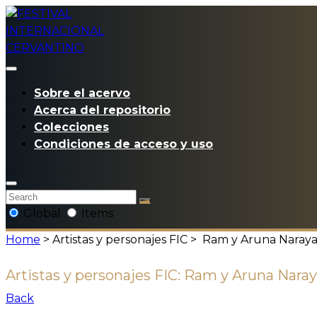
Sobre el acervo
Acerca del repositorio
Colecciones
Condiciones de acceso y uso
Global
Items
Home
> Artistas y personajes FIC >
Ram y Aruna Naray
Artistas y personajes FIC:
Ram y Aruna Nara
Back