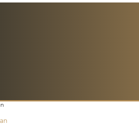
an
yan