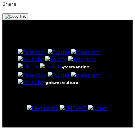
Share
@cervantino
gob.mx/cultura