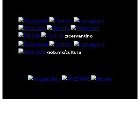
asoci
@cervantino
gob.mx/cultura