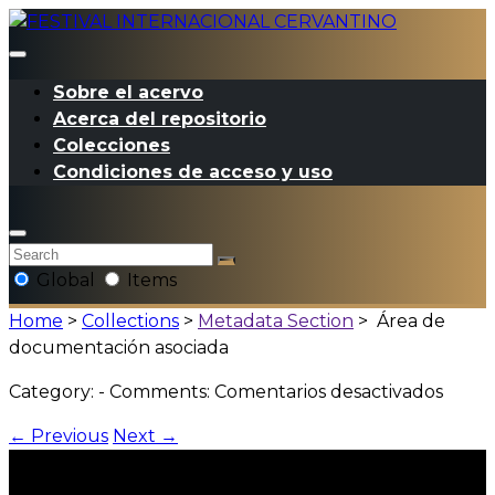
Sobre el acervo
Acerca del repositorio
Colecciones
Condiciones de acceso y uso
Global
Items
Home
>
Collections
>
Metadata Section
>
Área de
documentación asociada
en
Category: - Comments:
Comentarios desactivados
Área
←
Previous
Next
→
de
docu