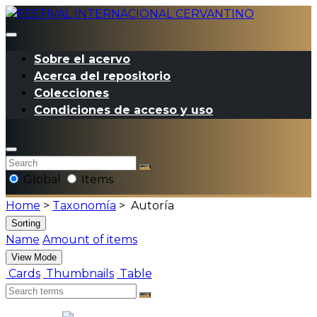
Sobre el acervo
Acerca del repositorio
Colecciones
Condiciones de acceso y uso
Global
Items
Home
>
Taxonomía
>
Autoría
Sorting
Name
Amount of items
View Mode
Cards
Thumbnails
Table