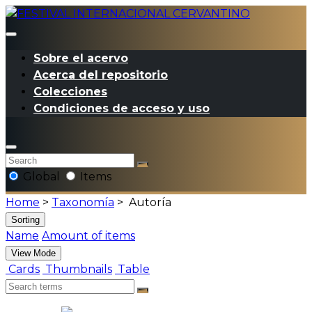
Sobre el acervo
Acerca del repositorio
Colecciones
Condiciones de acceso y uso
Global
Items
Home
>
Taxonomía
>
Autoría
Sorting
Name
Amount of items
View Mode
Cards
Thumbnails
Table