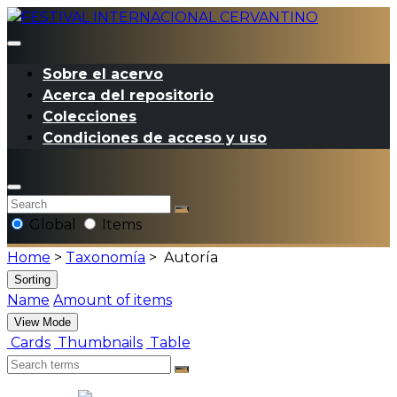
Sobre el acervo
Acerca del repositorio
Colecciones
Condiciones de acceso y uso
Global
Items
Home
>
Taxonomía
>
Autoría
Sorting
Name
Amount of items
View Mode
Cards
Thumbnails
Table