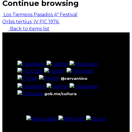
Continue browsing
Los Tiempos Pasados 4º Festival
Orbis tertius, IV FIC 1976
Back to items list
@cervantino
gob.mx/cultura