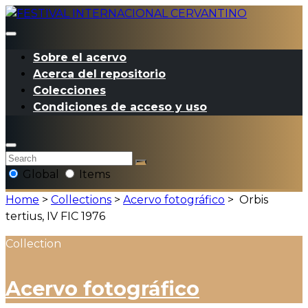
Sobre el acervo
Acerca del repositorio
Colecciones
Condiciones de acceso y uso
Global
Items
Home
>
Collections
>
Acervo fotográfico
>
Orbis
tertius, IV FIC 1976
Collection
Acervo fotográfico