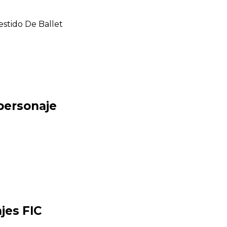
estido De Ballet
 personaje
jes FIC