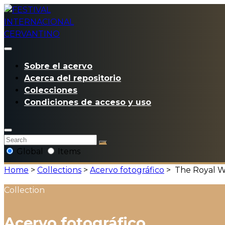
Sobre el acervo
Acerca del repositorio
Colecciones
Condiciones de acceso y uso
Global
Items
Home
>
Collections
>
Acervo fotográfico
>
The Royal W
Collection
Acervo fotográfico