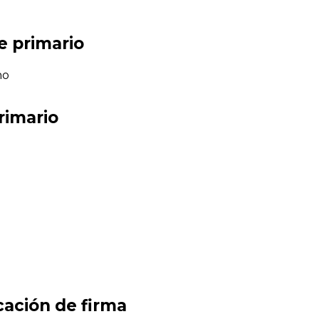
e primario
ho
rimario
cación de firma