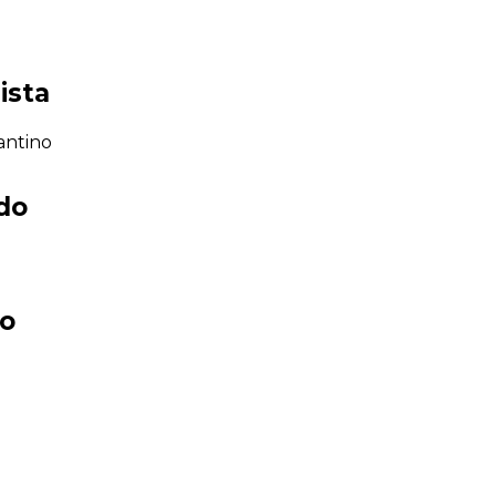
ista
antino
ado
co